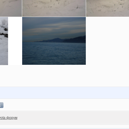
х
yota форум