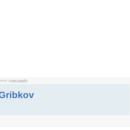
статус
«трастовый»
 Gribkov