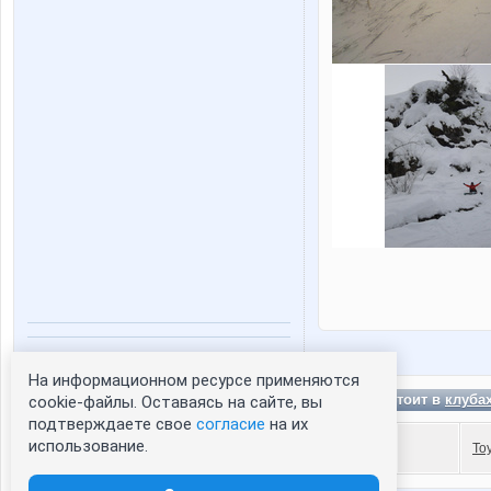
Статистика портрета:
На информационном ресурсе применяются
сейчас просматривают портрет - 0
B.G состоит в
клуба
cookie-файлы. Оставаясь на сайте, вы
зарегистрированные пользователи
подтверждаете свое
согласие
на их
посетившие портрет за 7 дней - 0
использование.
To