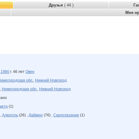
Друзья
( 44 )
Га
Мне н
я
1980
г. 46 лет
Овен
ижегородская обл.
,
Нижний Новгород
,
Нижегородская обл.
,
Нижний Новгород
зано
метр
(1)
 ,
Алкоголь
(26) ,
Дайвинг
(76) ,
Cкалолазание
(1)