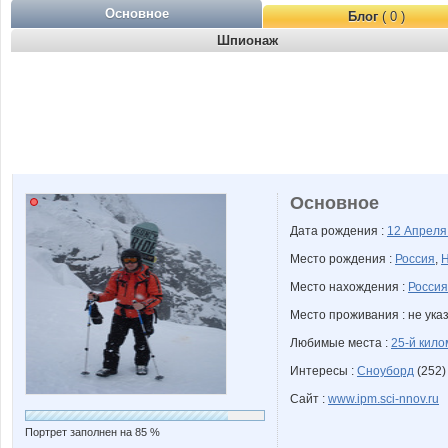
Основное
Блог
( 0 )
Шпионаж
Основное
Дата рождения :
12 Апрел
Место рождения :
Россия
,
Н
Место нахождения :
Россия
Место проживания : не ука
Любимые места :
25-й кило
Интересы :
Сноуборд
(252)
Сайт :
www.ipm.sci-nnov.ru
Портрет заполнен на 85 %