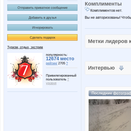
Комплименты
Отправить приватное сообщение
Комплиментов нет.
Вы не авторизованы! Чтоб
Добавить в друзья
Игнорировать
Сделать подарок
Метки лидеров
Туризм, отдых, экстрим
популярность:
12674 место
рейтинг
2705
?
Интервью
Привилегированный
пользователь
7
уровня
Последние
фотогра