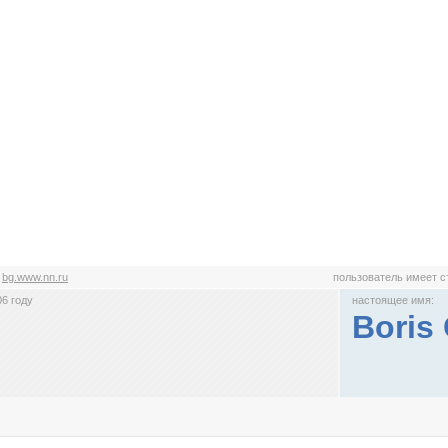
:
bg.www.nn.ru
пользователь имеет 
6 году
настоящее имя:
Boris